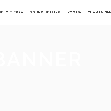
IELO TIERRA
SOUND HEALING
YOGAॐ
CHAMANISM
 BANNER