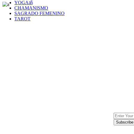
YOGAॐ
CHAMANISMO
SAGRADO FEMENINO
TAROT
Lorem Ipsn gravida nibh ve