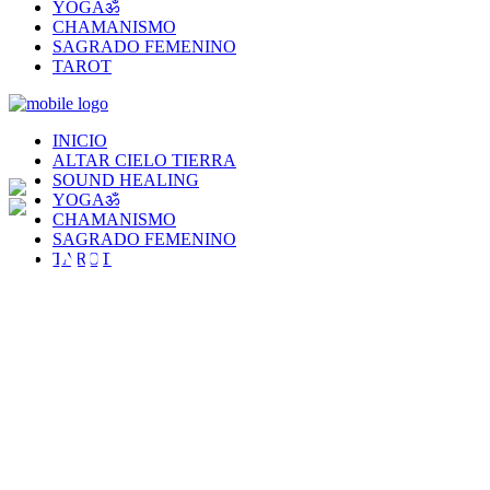
YOGAॐ
CHAMANISMO
SAGRADO FEMENINO
TAROT
INICIO
ALTAR CIELO TIERRA
SOUND HEALING
YOGAॐ
CHAMANISMO
SAGRADO FEMENINO
SONIDOS SAGRADOS
TAROT
Vibra el Cosmos y el Cosmos despejará el camino