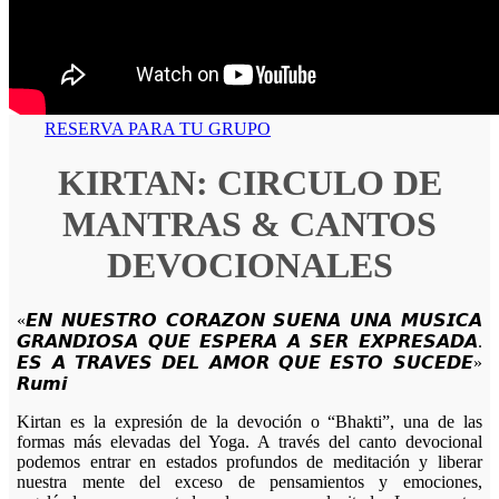
RESERVA PARA TU GRUPO
KIRTAN: CIRCULO DE
MANTRAS & CANTOS
DEVOCIONALES
«𝙀𝙉 𝙉𝙐𝙀𝙎𝙏𝙍𝙊 𝘾𝙊𝙍𝘼𝙕𝙊𝙉 𝙎𝙐𝙀𝙉𝘼 𝙐𝙉𝘼 𝙈𝙐𝙎𝙄𝘾𝘼
𝙂𝙍𝘼𝙉𝘿𝙄𝙊𝙎𝘼 𝙌𝙐𝙀 𝙀𝙎𝙋𝙀𝙍𝘼 𝘼 𝙎𝙀𝙍 𝙀𝙓𝙋𝙍𝙀𝙎𝘼𝘿𝘼.
𝙀𝙎 𝘼 𝙏𝙍𝘼𝙑𝙀𝙎 𝘿𝙀𝙇 𝘼𝙈𝙊𝙍 𝙌𝙐𝙀 𝙀𝙎𝙏𝙊 𝙎𝙐𝘾𝙀𝘿𝙀»
𝙍𝙪𝙢𝙞
Kirtan es la expresión de la devoción o “Bhakti”, una de las
formas más elevadas del Yoga. A través del canto devocional
podemos entrar en estados profundos de meditación y liberar
nuestra mente del exceso de pensamientos y emociones,