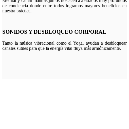
Meditar y cantar mantras juntos nos acerca a estados muy profundos
de conciencia donde entre todos logramos mayores beneficios en
nuestra práctica.
SONIDOS Y DESBLOQUEO CORPORAL
Tanto la música vibracional como el Yoga, ayudan a desbloquear
canales sutiles para que la energía vital fluya más armónicamente.
((( ♥ )))
«Aquel que conoce el secreto del sonido,
conoce el misterio de todo el Universo»
Hazrat Inayat Khan.