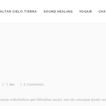
RKOUT
>
FITNESS
>
CHALLENGE YOURSELF
ALTAR CIELO TIERRA
SOUND HEALING
YOGAॐ
CHA
1
like
0
Comments
enean sollicitudiem quis bibendum auctor, nisi elit consequat ipsutis s