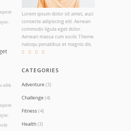
orquent
Lorem ipsum dolor sit amet, auci
consecte adipiscing elit. Aenean
ugue.
commodo ligula eget dolor.
Aenean massa cum sociis Theme
natoqu penatibus et magnis dis.
get
CATEGORIES
Adventure
(3)
em nibh
Challenge
(4)
orquent
Fitness
(4)
ugue.
Health
(3)
elit