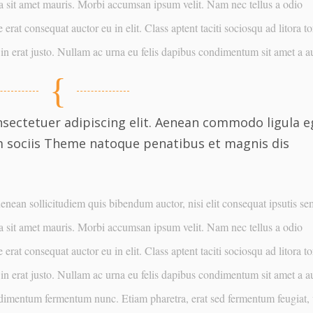
s a sit amet mauris. Morbi accumsan ipsum velit. Nam nec tellus a odio
erat consequat auctor eu in elit. Class aptent taciti sociosqu ad litora t
in erat justo. Nullam ac urna eu felis dapibus condimentum sit amet a a
sectetuer adipiscing elit. Aenean commodo ligula e
m sociis Theme natoque penatibus et magnis dis
enean sollicitudiem quis bibendum auctor, nisi elit consequat ipsutis s
s a sit amet mauris. Morbi accumsan ipsum velit. Nam nec tellus a odio
erat consequat auctor eu in elit. Class aptent taciti sociosqu ad litora t
in erat justo. Nullam ac urna eu felis dapibus condimentum sit amet a a
ndimentum fermentum nunc. Etiam pharetra, erat sed fermentum feugiat, v