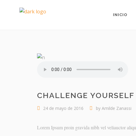
ALTAR CIELO TIERRA | AMILDE A. ZANASSI
>
WO
INICIO
CHALLENGE YOURSELF
24 de mayo de 2016
by
Amilde Zanassi
Lorem Ipsum proin gravida nibh vel veliauctor aliqu