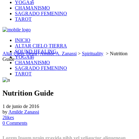
YOGAॐ
CHAMANISMO
SAGRADO FEMENINO
TAROT
INICIO
ALTAR CIELO TIERRA
SOUND HEALING
Altar Cielo Tierra | Amilde A. Zanassi
>
Spirituality
>
Nutrition
YOGAॐ
Guide
CHAMANISMO
SAGRADO FEMENINO
TAROT
Nutrition Guide
1 de junio de 2016
by
Amilde Zanassi
2
likes
0
Comments
Lorem Ipsum proin gravida nibh vel veliauctor aliquenean