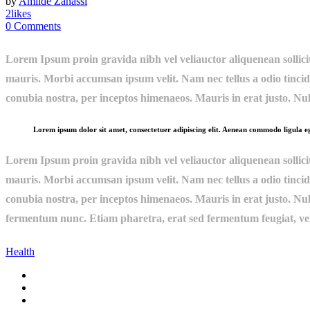
by
Amilde Zanassi
2
likes
0
Comments
Lorem Ipsum proin gravida nibh vel veliauctor aliquenean sollicitu
mauris. Morbi accumsan ipsum velit. Nam nec tellus a odio tincidu
conubia nostra, per inceptos himenaeos. Mauris in erat justo. Nu
Lorem ipsum dolor sit amet, consectetuer adipiscing elit. Aenean commodo ligula 
Lorem Ipsum proin gravida nibh vel veliauctor aliquenean sollicitu
mauris. Morbi accumsan ipsum velit. Nam nec tellus a odio tincidu
conubia nostra, per inceptos himenaeos. Mauris in erat justo. Nu
fermentum nunc. Etiam pharetra, erat sed fermentum feugiat, vel
Health