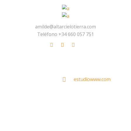
amilde@altarcielotierra.com
Teléfono +34 660 057 751
Made With
by
estudiowww.com