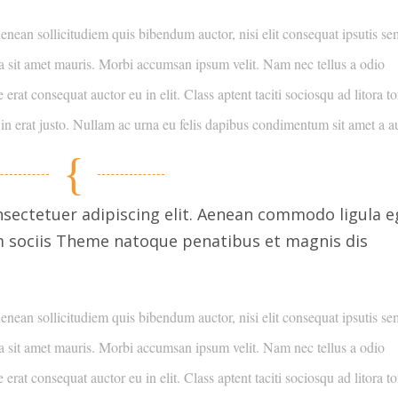
enean sollicitudiem quis bibendum auctor, nisi elit consequat ipsutis s
s a sit amet mauris. Morbi accumsan ipsum velit. Nam nec tellus a odio
erat consequat auctor eu in elit. Class aptent taciti sociosqu ad litora t
in erat justo. Nullam ac urna eu felis dapibus condimentum sit amet a a
sectetuer adipiscing elit. Aenean commodo ligula e
m sociis Theme natoque penatibus et magnis dis
enean sollicitudiem quis bibendum auctor, nisi elit consequat ipsutis s
s a sit amet mauris. Morbi accumsan ipsum velit. Nam nec tellus a odio
erat consequat auctor eu in elit. Class aptent taciti sociosqu ad litora t