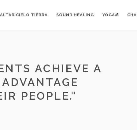
RKOUT
>
FITNESS
>
RALPH JACKSON
ALTAR CIELO TIERRA
SOUND HEALING
YOGAॐ
CHA
ENTS ACHIEVE A
 ADVANTAGE
IR PEOPLE.
"