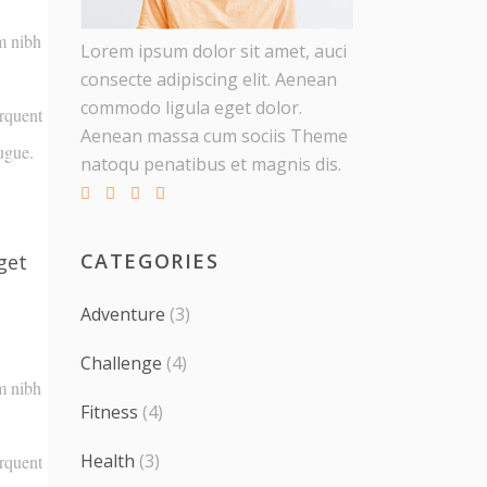
em nibh
Lorem ipsum dolor sit amet, auci
consecte adipiscing elit. Aenean
commodo ligula eget dolor.
orquent
Aenean massa cum sociis Theme
ugue.
natoqu penatibus et magnis dis.
CATEGORIES
get
Adventure
(3)
Challenge
(4)
em nibh
Fitness
(4)
Health
(3)
orquent