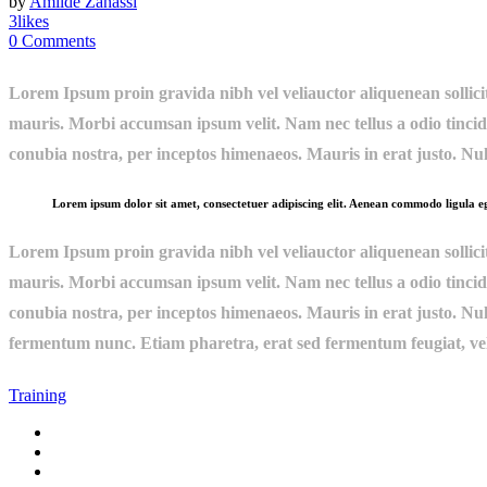
by
Amilde Zanassi
3
likes
0
Comments
Lorem Ipsum proin gravida nibh vel veliauctor aliquenean sollicitu
mauris. Morbi accumsan ipsum velit. Nam nec tellus a odio tincidu
conubia nostra, per inceptos himenaeos. Mauris in erat justo. Nu
Lorem ipsum dolor sit amet, consectetuer adipiscing elit. Aenean commodo ligula 
Lorem Ipsum proin gravida nibh vel veliauctor aliquenean sollicitu
mauris. Morbi accumsan ipsum velit. Nam nec tellus a odio tincidu
conubia nostra, per inceptos himenaeos. Mauris in erat justo. Nu
fermentum nunc. Etiam pharetra, erat sed fermentum feugiat, vel
Training