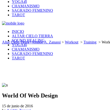
YOGAॐ
CHAMANISMO
SAGRADO FEMENINO
TAROT
INICIO
ALTAR CIELO TIERRA
SOUND HEALING
Altar Cielo Tierra | Amilde A. Zanassi
>
Workout
>
Training
>
Worl
YOGAॐ
CHAMANISMO
SAGRADO FEMENINO
TAROT
World Of Web Design
15 de junio de 2016