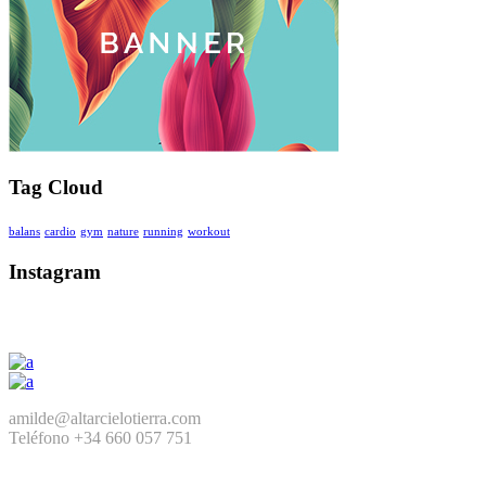
Tag Cloud
balans
cardio
gym
nature
running
workout
Instagram
amilde@altarcielotierra.com
Teléfono +34 660 057 751