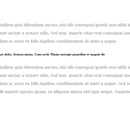
diem quis bibendum auctor, nisi elit consequat ipsutis sem nibh id 
nt auctor a ornare odio. Sed non mauris vitae erat consequat auctor
llam ac urna eu felis dapibus condimentum sit amet a augue.
eget dolor. Aenean massa. Cum sociis Theme natoque penatibus et magnis dis
diem quis bibendum auctor, nisi elit consequat ipsutis sem nibh id 
nt auctor a ornare odio. Sed non mauris vitae erat consequat auctor
llam ac urna eu felis dapibus condimentum sit amet a augue. Sed n
it mauris egestas quam, ut aliquam massa nisl quis neque. Suspen