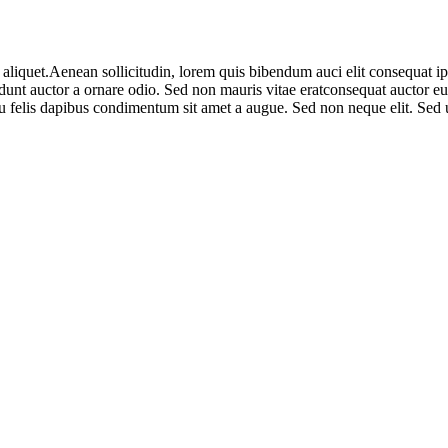
aliquet.Aenean sollicitudin, lorem quis bibendum auci elit consequat ipsu
nt auctor a ornare odio. Sed non mauris vitae eratconsequat auctor eu in
u felis dapibus condimentum sit amet a augue. Sed non neque elit. Sed u