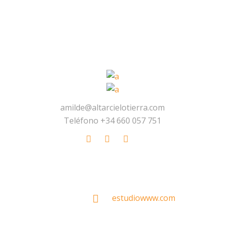
amilde@altarcielotierra.com
Teléfono +34 660 057 751
Made With
by
estudiowww.com