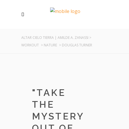
ALTAR CIELO TIERRA | AMILDE A. ZANASSI
>
WORKOUT
>
NATURE
>
DOUGLAS TURNER
"
TAKE
THE
MYSTERY
OUT OF