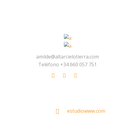
amilde@altarcielotierra.com
Teléfono +34 660 057 751
Made With
by
estudiowww.com